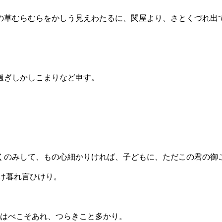
の草むらむらをかしう見えわたるに、関屋より、さとくづれ出
過ぎしかしこまりなど申す。
の心細かりければ、子どもに、ただこの君の御ことをのみ言ひ置きて、 「よろ
で仕うまつれ」 とのみ、明け暮れ言ひけり。
はべこそあれ、つらきこと多かり。