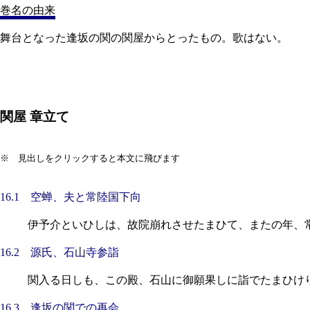
巻名の由来
舞台となった逢坂の関の関屋からとったもの。歌はない。
関屋 章立て
※ 見出しをクリックすると本文に飛びます
16.1 空蝉、夫と常陸国下向
伊予介といひしは、故院崩れさせたまひて、またの年、
16.2 源氏、石山寺参詣
関入る日しも、この殿、石山に御願果しに詣でたまひけ
16.3 逢坂の関での再会