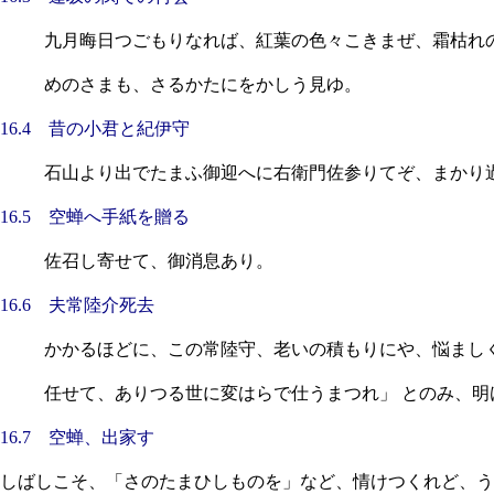
九月晦日つごもりなれば、紅葉の色々こきまぜ、霜枯れ
めのさまも、さるかたにをかしう見ゆ。
16.4 昔の小君と紀伊守
石山より出でたまふ御迎へに右衛門佐参りてぞ、まかり
16.5 空蝉へ手紙を贈る
佐召し寄せて、御消息あり。
16.6 夫常陸介死去
かかるほどに、この常陸守、老いの積もりにや、悩ましくのみして、も
任せて、ありつる世に変はら
16.7 空蝉、出家す
しばしこそ、「さのたまひしものを」など、情けつくれど、う