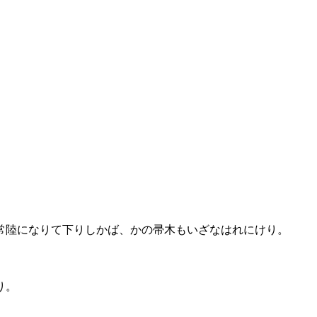
常陸になりて下りしかば、かの帚木もいざなはれにけり。
り。