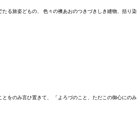
でたる旅姿どもの、 色々の襖あおのつきづきしき縫物、括り染
づのこと、ただこの御心にのみ