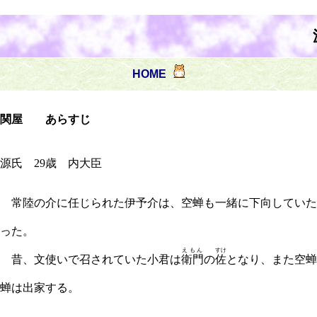
HOME
関屋 あらすじ
源氏 29歳 内大臣
常陸の介に任じられた伊予介は、空蝉も一緒に下向していた
った。
えもん
すけ
昔、文使いで召されていた小君は
衛門
の
佐
となり、また空蝉
蝉は出家する。