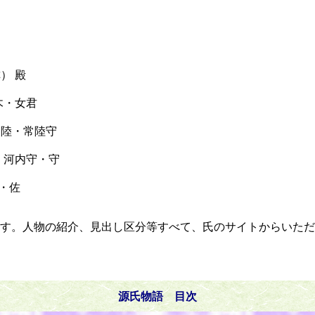
） 殿
木・女君
呼称） 常陸・常陸守
 河内守・守
・佐
す。人物の紹介、見出し区分等すべて、氏のサイトからいただ
源氏物語 目次