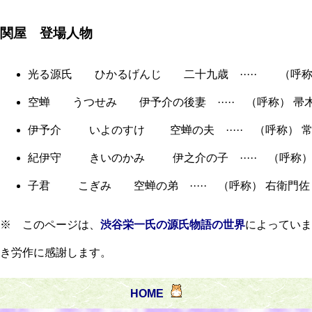
関屋 登場人物
光る源氏 ひかるげんじ 二十九歳 ····· （呼称
空蝉 うつせみ 伊予介の後妻 ····· （呼称） 帚
伊予介 いよのすけ 空蝉の夫 ····· （
紀伊守 きいのかみ 伊之介の子 ····· （呼称）
子君 こぎみ 空蝉の弟 ····· （呼称） 右衛門佐
※ このページは、
渋谷栄一氏の源氏物語の世界
によっていま
き労作に感謝します。
HOME