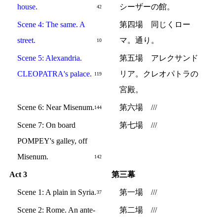
house.
シーザーの館。
42
Scene 4: The same. A
第四場 同じくロー
street.
マ。通り。
10
Scene 5: Alexandria.
第五場 アレクサンド
CLEOPATRA's palace.
リア。クレオパトラの
119
宮殿。
Scene 6: Near Misenum.
第六場 ///
144
Scene 7: On board
第七場 ///
POMPEY's galley, off
Misenum.
142
Act 3
第三幕
Scene 1: A plain in Syria.
第一場 ///
37
Scene 2: Rome. An ante-
第二場 ///