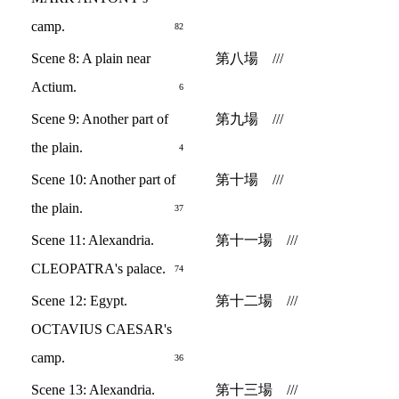
camp.
82
Scene 8: A plain near
第八場 ///
Actium.
6
Scene 9: Another part of
第九場 ///
the plain.
4
Scene 10: Another part of
第十場 ///
the plain.
37
Scene 11: Alexandria.
第十一場 ///
CLEOPATRA's palace.
74
Scene 12: Egypt.
第十二場 ///
OCTAVIUS CAESAR's
camp.
36
Scene 13: Alexandria.
第十三場 ///