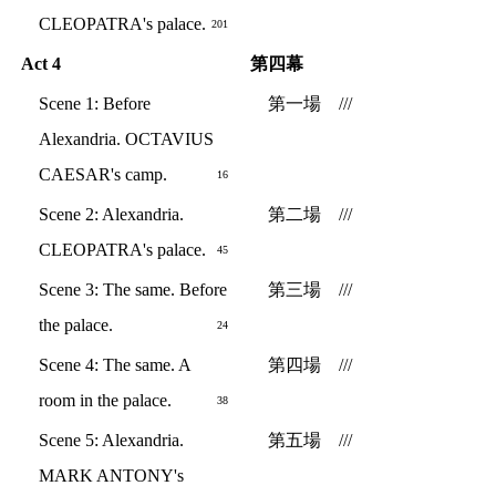
CLEOPATRA's palace.
201
Act 4
第四幕
Scene 1: Before
第一場 ///
Alexandria. OCTAVIUS
CAESAR's camp.
16
Scene 2: Alexandria.
第二場 ///
CLEOPATRA's palace.
45
Scene 3: The same. Before
第三場 ///
the palace.
24
Scene 4: The same. A
第四場 ///
room in the palace.
38
Scene 5: Alexandria.
第五場 ///
MARK ANTONY's