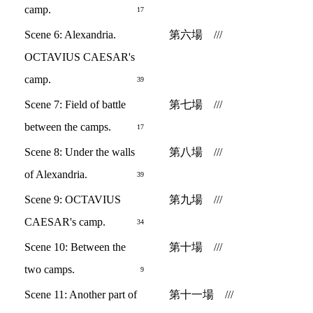
camp.
17
Scene 6: Alexandria.
第六場 ///
OCTAVIUS CAESAR's
camp.
39
Scene 7: Field of battle
第七場 ///
between the camps.
17
Scene 8: Under the walls
第八場 ///
of Alexandria.
39
Scene 9: OCTAVIUS
第九場 ///
CAESAR's camp.
34
Scene 10: Between the
第十場 ///
two camps.
9
Scene 11: Another part of
第十一場 ///