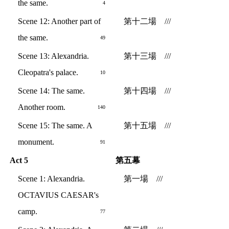
the same.
4
Scene 12: Another part of
第十二場 ///
the same.
49
Scene 13: Alexandria.
第十三場 ///
Cleopatra's palace.
10
Scene 14: The same.
第十四場 ///
Another room.
140
Scene 15: The same. A
第十五場 ///
monument.
91
Act 5
第五幕
Scene 1: Alexandria.
第一場 ///
OCTAVIUS CAESAR's
camp.
77