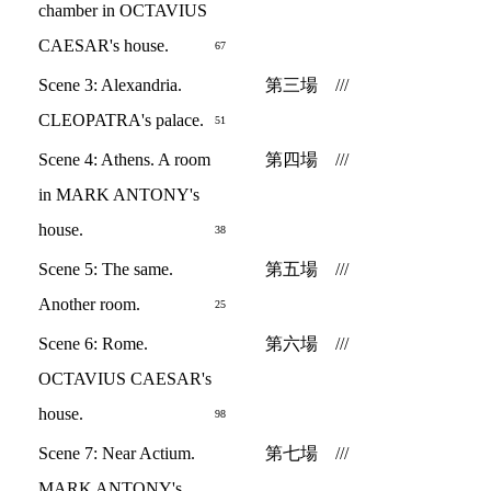
chamber in OCTAVIUS
CAESAR's house.
67
Scene 3: Alexandria.
第三場 ///
CLEOPATRA's palace.
51
Scene 4: Athens. A room
第四場 ///
in MARK ANTONY's
house.
38
Scene 5: The same.
第五場 ///
Another room.
25
Scene 6: Rome.
第六場 ///
OCTAVIUS CAESAR's
house.
98
Scene 7: Near Actium.
第七場 ///
MARK ANTONY's