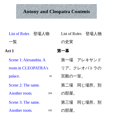
Antony and Cleopatra Contents
List of Roles
登場人物
List of Roles 登場人物
一覧
の史実
Act 1
第一幕
Scene 1: Alexandria. A
第一場 アレキサンド
room in CLEOPATRA's
リア。クレオパトラの
palace.
宮殿の一室。
62
Scene 2: The same.
第二場 同じ場所。別
Another room.
の部屋。
204
Scene 3: The same.
第三場 同じ場所。別
Another room.
の部屋。
105