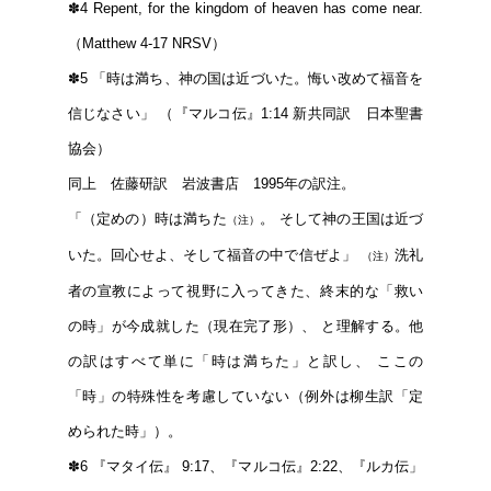
✽4
Repent, for the kingdom of heaven has come near.
（Matthew 4-17 NRSV）
✽5
「時は満ち、神の国は近づいた。悔い改めて福音を
信じなさい」 （『マルコ伝』1:14 新共同訳 日本聖書
協会）
同上 佐藤研訳 岩波書店 1995年の訳注。
「（定めの）時は満ちた
。 そして神の王国は近づ
（注）
いた。回心せよ、そして福音の中で信ぜよ」
洗礼
（注）
者の宣教によって視野に入ってきた、終末的な「救い
の時」が今成就した（現在完了形）、 と理解する。他
の訳はすべて単に「時は満ちた」と訳し、 ここの
「時」の特殊性を考慮していない（例外は柳生訳「定
められた時」）。
✽6
『マタイ伝』 9:17、『マルコ伝』2:22、『ルカ伝」