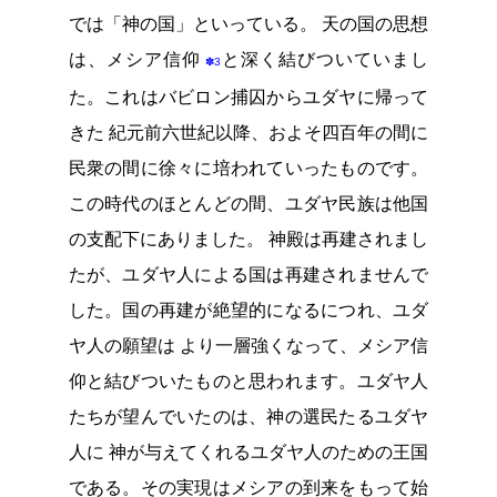
では「神の国」といっている。 天の国の思想
は、メシア信仰
と深く結びついていまし
✽3
た。これはバビロン捕囚からユダヤに帰って
きた 紀元前六世紀以降、およそ四百年の間に
民衆の間に徐々に培われていったものです。
この時代のほとんどの間、ユダヤ民族は他国
の支配下にありました。 神殿は再建されまし
たが、ユダヤ人による国は再建されませんで
した。国の再建が絶望的になるにつれ、ユダ
ヤ人の願望は より一層強くなって、メシア信
仰と結びついたものと思われます。ユダヤ人
たちが望んでいたのは、神の選民たるユダヤ
人に 神が与えてくれるユダヤ人のための王国
である。その実現はメシアの到来をもって始