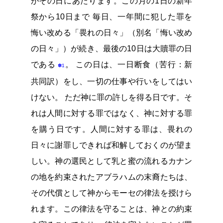
がその日にあたります。この月の1日の新年
祭から10日まで 毎日、一年間に犯した罪を
悔い改める「畏れの日々」（別名「悔い改め
の日々」）が続き、最後の10日は大贖罪の日
である
。 この日は、一日断食（苦行：新
✽1
共同訳）をし、一切の仕事や行いをしてはい
けない。 ただ神に罪の許しを得る日です。そ
れは人間に対する罪ではなく、神に対する罪
を購う日です。人間に対する罪は、畏れの
日々に謝罪しできれば和解しておくのが望ま
しい。神の選民として乳と蜜の流れるカナン
の地を約束されたアブラハムの末裔たちは、
その代償として神からモーセの律法を授けら
れます。この律法を守ることは、神との約束