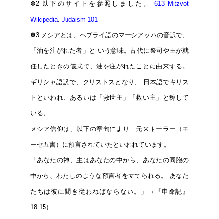
✽2
以下のサイトを参照しました。
613 Mitzvot
Wikipedia
,
Judaism 101
✽3
メシアとは、ヘブライ語のマーシアッハの音訳で、
「油を注がれた者」と いう意味。古代に祭司や王が就
任したときの儀式で、油を注がれたことに由来する。
ギリシャ語訳で、クリストスとなり、 日本語でキリス
トといわれ、あるいは「救世主」「救い主」と称して
いる。
メシア信仰は、以下の章句により、元来トーラー（モ
ーセ五書）に預言されていたといわれています。
「あなたの神、主はあなたの中から、あなたの同胞の
中から、わたしのような預言者を立てられる。 あなた
たちは彼に聞き従わねばならない。」（『申命記』
18:15）